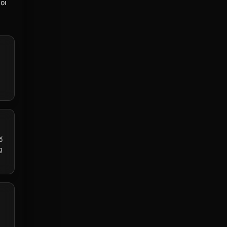
ọi
ổ
g