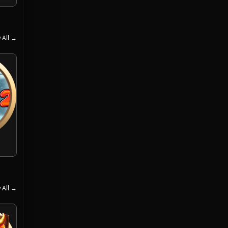
 All →
 All →