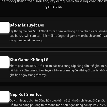
à hệ thống thanh toán siêu tốc, xây dựng niềm tin vững chắc cho m
* nạp tiền thành công 500,000 VND
game thủ.
** vừa rút 1,200,000 VND
** nhận tiền thưởng 300,000 VND
* rút tiền thành công 750,000 VND
Bảo Mật Tuyệt Đối
🛡️
thắng lớn 15,000,000 VND
Hệ thống mã hóa SSL 128-bit tối tân bảo vệ thông tin cá nhân và tài khoản
nạp tiền thành công 2,000,000 VND
của bạn. 97win com cam kết môi trường chơi game minh bạch, an toàn và
* vừa rút 3,500,000 VND
công bằng nhất hiện nay.
 nhận tiền thưởng 250,000 VND
rút tiền thành công 900,000 VND
thắng lớn 20,000,000 VND
Kho Game Khổng Lồ
🎮
 nạp tiền thành công 1,500,000 VND
Khám phá hơn 5000+ trò chơi từ các nhà cung cấp hàng đầu thế giới. Từ n
** vừa rút 850,000 VND
hũ, bắn cá đến casino trực tuyến, 97win cc mang đến thế giới giải trí khôn
nhận tiền thưởng 400,000 VND
giới hạn ngay trong tầm tay.
n** rút tiền thành công 5,500,000 VND
* thắng lớn 18,000,000 VND
nạp tiền thành công 600,000 VND
Nạp Rút Siêu Tốc
🚀
* vừa rút 2,800,000 VND
Quy trình giao dịch tự động hóa giúp tiền về tài khoản chỉ trong 3-5 phút.
** nhận tiền thưởng 500,000 VND
Hỗ trợ đa dạng phương thức thanh toán như ngân hàng nội địa và ví điện