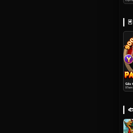

Gấu 
97win
