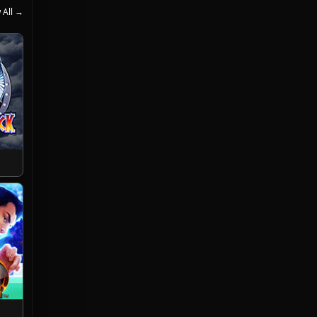
 All →