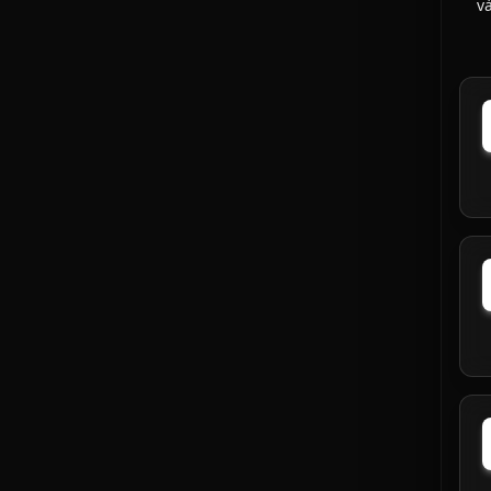
v
Pham*
Hoang
Huynh
Phan*
Vu** 
Vo** 
Dang*
Bui**
Do** 
Ho** 
Ngo**
Duong
Ly** 
Nguye
Tran*
Le** 
Pham*
Hoang