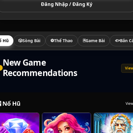
Đăng Nhập / Đăng Ký
ổ Hũ
🎲
Sòng Bài
⚽
Thể Thao
🃏
Game Bài
🐟
Bắn C
New Game
W
View
Recommendations
R Nữ Hoàng Ai Cập
Mayan Stackways
 Nổ Hũ
View